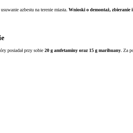
suwanie azbestu na terenie miasta.
Wnioski o demontaż, zbieranie 
ie
óry posiadał przy sobie
20 g amfetaminy oraz 15 g marihuany
. Za p