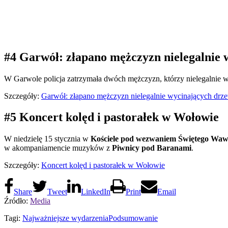
#4 Garwół: złapano mężczyzn nielegalnie
W Garwole policja zatrzymała dwóch mężczyzn, którzy nielegalnie wyc
Szczegóły:
Garwół: złapano mężczyzn nielegalnie wycinających drz
#5 Koncert kolęd i pastorałek w Wołowie
W niedzielę 15 stycznia w
Kościele pod wezwaniem Świętego Wa
w akompaniamencie muzyków z
Piwnicy pod Baranami
.
Szczegóły:
Koncert kolęd i pastorałek w Wołowie
Share
Tweet
LinkedIn
Print
Email
Źródło:
Media
Tagi:
Najważniejsze wydarzenia
Podsumowanie