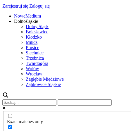
Zarejestruj się
Zaloguj się
NoweMedium
Dolnośląskie
Dolny Śląsk
Bolesławiec
Kłodzko
Milicz
Prusice
Siechnice
Trzebnica
Twardogóra
Wołów
Wrocław
Zagłębie Miedziowe
Ząbkowice Śląskie
Exact matches only