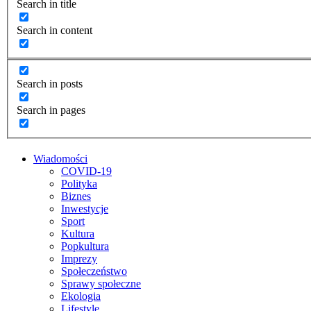
Search in title
Search in content
Search in posts
Search in pages
Wiadomości
COVID-19
Polityka
Biznes
Inwestycje
Sport
Kultura
Popkultura
Imprezy
Społeczeństwo
Sprawy społeczne
Ekologia
Lifestyle