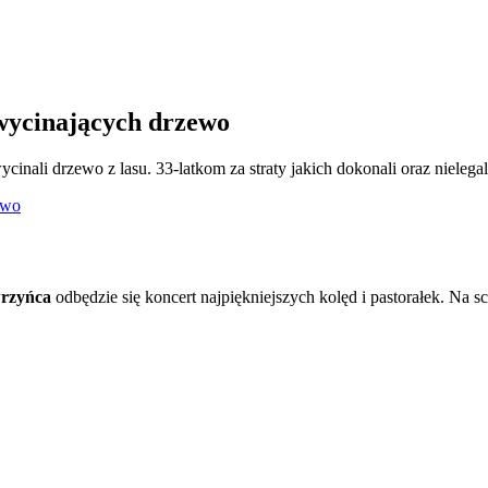
 wycinających drzewo
inali drzewo z lasu. 33-latkom za straty jakich dokonali oraz nieleg
ewo
wrzyńca
odbędzie się koncert najpiękniejszych kolęd i pastorałek. Na