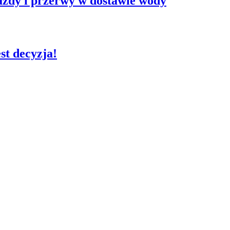
azdy i przerwy w dostawie wody
st decyzja!