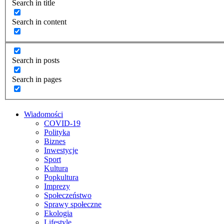
Search in title
Search in content
Search in posts
Search in pages
Wiadomości
COVID-19
Polityka
Biznes
Inwestycje
Sport
Kultura
Popkultura
Imprezy
Społeczeństwo
Sprawy społeczne
Ekologia
Lifestyle