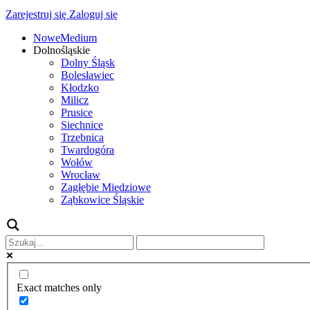
Zarejestruj się
Zaloguj się
NoweMedium
Dolnośląskie
Dolny Śląsk
Bolesławiec
Kłodzko
Milicz
Prusice
Siechnice
Trzebnica
Twardogóra
Wołów
Wrocław
Zagłębie Miedziowe
Ząbkowice Śląskie
Exact matches only