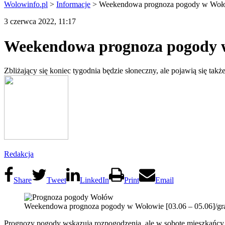
Wolowinfo.pl
>
Informacje
>
Weekendowa prognoza pogody w Wołow
3 czerwca 2022, 11:17
Weekendowa prognoza pogody w 
Zbliżający się koniec tygodnia będzie słoneczny, ale pojawią się 
Redakcja
Share
Tweet
LinkedIn
Print
Email
Weekendowa prognoza pogody w Wołowie [03.06 – 05.06]/g
Prognozy pogody wskazują rozpogodzenia, ale w sobotę mieszkańcy mu