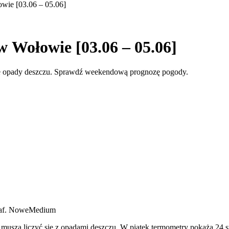
ie [03.06 – 05.06]
Wołowie [03.06 – 05.06]
także opady deszczu. Sprawdź weekendową prognozę pogody.
raf. NoweMedium
szą liczyć się z opadami deszczu. W piątek termometry pokażą 24 sto