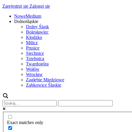
Zarejestruj się
Zaloguj się
NoweMedium
Dolnośląskie
Dolny Śląsk
Bolesławiec
Kłodzko
Milicz
Prusice
Siechnice
Trzebnica
Twardogóra
Wołów
Wrocław
Zagłębie Miedziowe
Ząbkowice Śląskie
Exact matches only