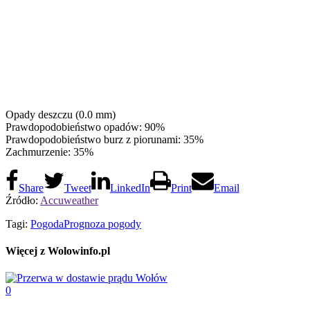
Opady deszczu (0.0 mm)
Prawdopodobieństwo opadów: 90%
Prawdopodobieństwo burz z piorunami: 35%
Zachmurzenie: 35%
Share
Tweet
LinkedIn
Print
Email
Źródło:
Accuweather
Tagi:
Pogoda
Prognoza pogody
Więcej z Wolowinfo.pl
0