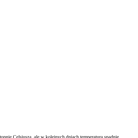
pnie Celsjusza, ale w kolejnych dniach temperatura spadnie.