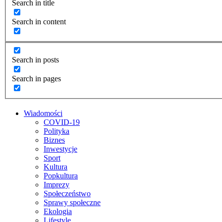
Search in title
Search in content
Search in posts
Search in pages
Wiadomości
COVID-19
Polityka
Biznes
Inwestycje
Sport
Kultura
Popkultura
Imprezy
Społeczeństwo
Sprawy społeczne
Ekologia
Lifestyle