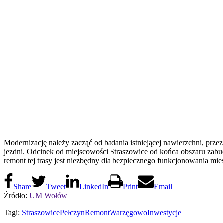
Modernizację należy zacząć od badania istniejącej nawierzchni, pr
jezdni. Odcinek od miejscowości Straszowice od końca obszaru za
remont tej trasy jest niezbędny dla bezpiecznego funkcjonowania mi
Share
Tweet
LinkedIn
Print
Email
Źródło:
UM Wołów
Tagi:
Straszowice
Pełczyn
Remont
Warzęgowo
Inwestycje