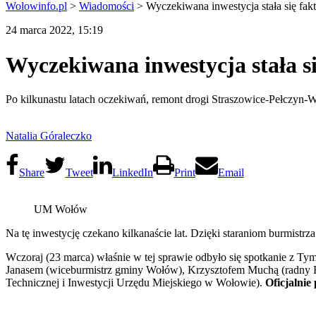
Wolowinfo.pl
>
Wiadomości
>
Wyczekiwana inwestycja stała się fa
24 marca 2022, 15:19
Wyczekiwana inwestycja stała s
Po kilkunastu latach oczekiwań, remont drogi Straszowice-Pełczyn-
Natalia Góraleczko
Share
Tweet
LinkedIn
Print
Email
UM Wołów
Na tę inwestycję czekano kilkanaście lat. Dzięki staraniom burmistr
Wczoraj (23 marca) właśnie w tej sprawie odbyło się spotkanie z T
Janasem (wiceburmistrz gminy Wołów), Krzysztofem Muchą (radny R
Technicznej i Inwestycji Urzędu Miejskiego w Wołowie).
Oficjalnie