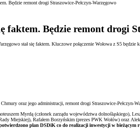
ktem. Będzie remont drogi Straszowice-Pełczyn-Warzęgowo
ię faktem. Będzie remont drogi 
Warzęgowo stał się faktem. Kluczowe połączenie Wołowa z S5 będzie 
za Chmury oraz jego administracji, remont drogi Straszowice-Pełczyn-W
ymoteuszem Myrdą (członek zarządu województwa dolnośląskiego), Les
ady Miejskiej), Rafałem Borzyńskim (prezes PWK Wołów) oraz Aleks
 potwierdzono plan DSDiK co do realizacji inwestycji w bieżącym