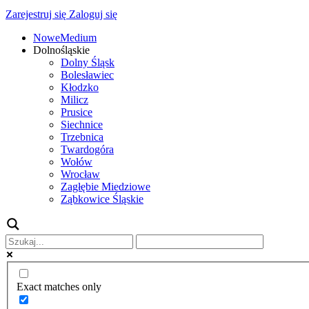
Zarejestruj się
Zaloguj się
NoweMedium
Dolnośląskie
Dolny Śląsk
Bolesławiec
Kłodzko
Milicz
Prusice
Siechnice
Trzebnica
Twardogóra
Wołów
Wrocław
Zagłębie Miedziowe
Ząbkowice Śląskie
Exact matches only