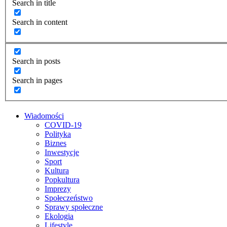
Search in title
Search in content
Search in posts
Search in pages
Wiadomości
COVID-19
Polityka
Biznes
Inwestycje
Sport
Kultura
Popkultura
Imprezy
Społeczeństwo
Sprawy społeczne
Ekologia
Lifestyle